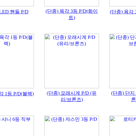
(단종) 육각 3등 P/D(화이
LED 핸들 P/D
(단종) 육각 
트)
(단종) 모래시계 P/D (유
(단종) 단지 
각 1등 P/D(블랙)
리/브론즈)
론