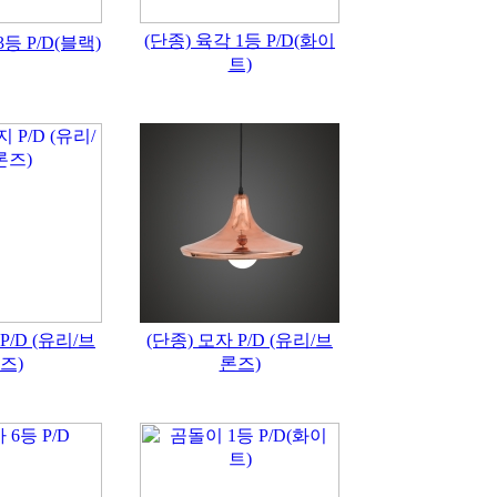
(단종) 육각 1등 P/D(화이
3등 P/D(블랙)
트)
P/D (유리/브
(단종) 모자 P/D (유리/브
즈)
론즈)