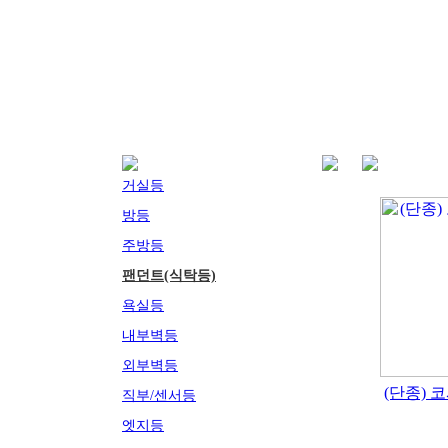
거실등
방등
주방등
팬던트(식탁등)
욕실등
내부벽등
외부벽등
(단종) 코
직부/센서등
엣지등