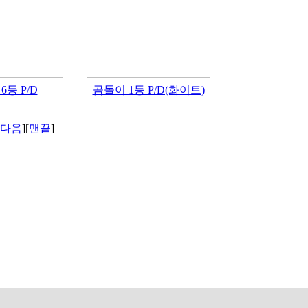
6등 P/D
곰돌이 1등 P/D(화이트)
다음
][
맨끝
]