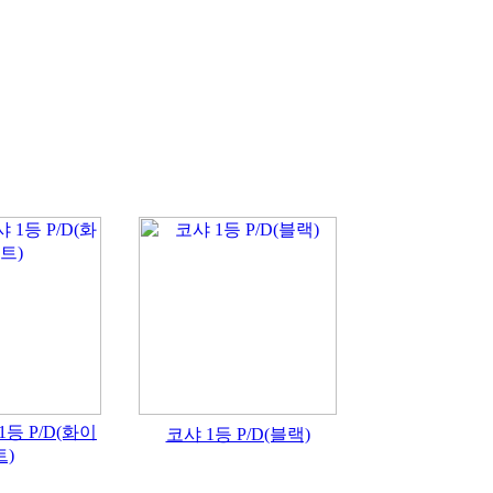
1등 P/D(화이
코샤 1등 P/D(블랙)
트)