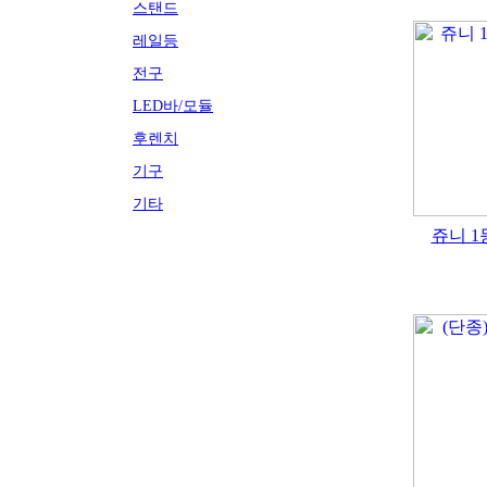
스탠드
레일등
전구
LED바/모듈
후렌치
기구
기타
쥬니 1