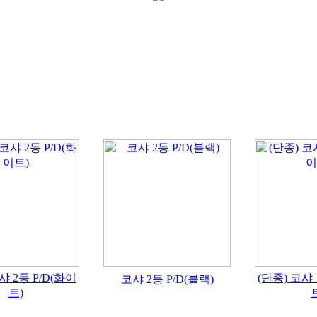
샤 2등 P/D(화이
(단종) 코샤 
코샤 2등 P/D(블랙)
트)