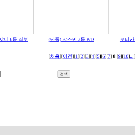
 샤니 6등 직부
(단종) 쟈스민 3등 P/D
로티카 
[
처음
][
이전
][
1
][
2
][
3
][
4
][
5
][
6
][
7
]
8
[
9
][
10
]
...
[