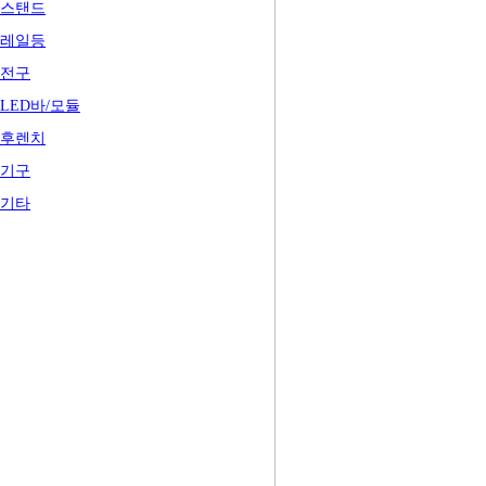
스탠드
레일등
전구
LED바/모듈
후렌치
기구
기타