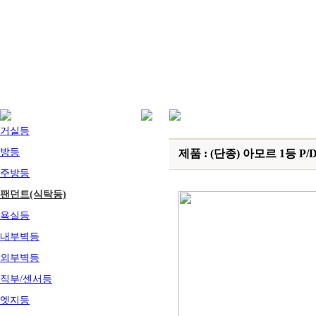
거실등
방등
제품 : (단종) 아모르 1등 P/D
주방등
팬던트(식탁등)
욕실등
내부벽등
외부벽등
직부/센서등
엣지등