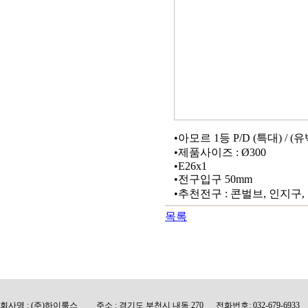
•아모르 1등 P/D (특대) / (
•제품사이즈 : Ø300
•E26x1
•전구입구 50mm
•추천전구 : 콘벌브, 인지구
목록
회사명 : (주)하이룩스 주소 : 경기도 부천시 내동 270 전화번호: 032-679-6933 팩