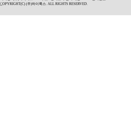
C
OPYRIGHT(C) (주)하이룩스. ALL RIGHTS RESERVED.