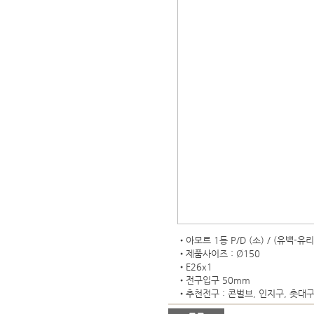
•아모르 1등 P/D (소) / (유백-유리
•제품사이즈 : Ø150
•E26x1
•전구입구 50mm
•추천전구 : 콘벌브, 인지구, 촛대