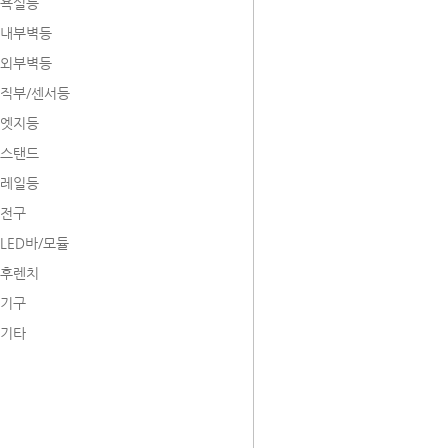
욕실등
내부벽등
외부벽등
직부/센서등
엣지등
스탠드
레일등
전구
LED바/모듈
후렌치
기구
기타