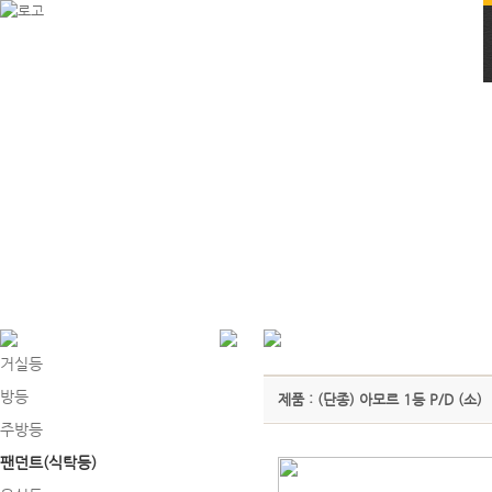
거실등
방등
제품 : (단종) 아모르 1등 P/D (소)
주방등
팬던트(식탁등)