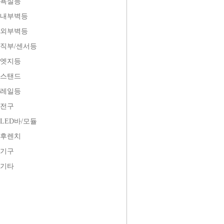
욕실등
내부벽등
외부벽등
직부/센서등
엣지등
스탠드
레일등
전구
LED바/모듈
후렌치
기구
기타