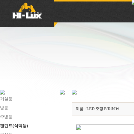
거실등
방등
제품 : LED 오링 P/D 50W
주방등
팬던트(식탁등)