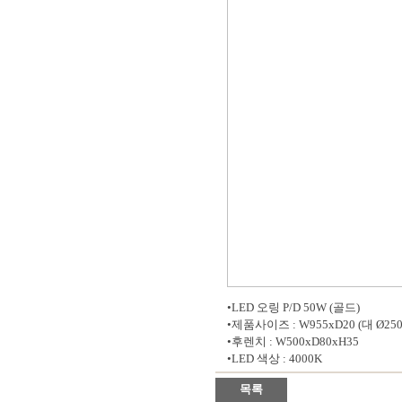
•LED 오링 P/D 50W (골드)
•제품사이즈 : W955xD20 (대 Ø250,
•후렌치 : W500xD80xH35
•LED 색상 : 4000K
목록