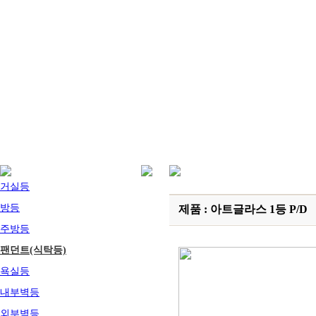
거실등
방등
제품 : 아트글라스 1등 P/D
주방등
팬던트(식탁등)
욕실등
내부벽등
외부벽등