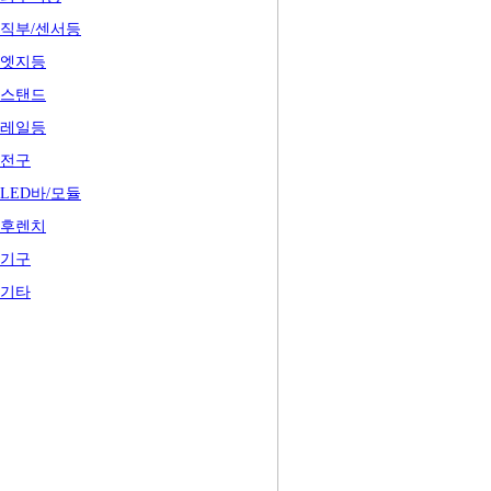
직부/센서등
엣지등
스탠드
레일등
전구
LED바/모듈
후렌치
기구
기타