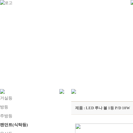
거실등
방등
제품 : LED 루나 볼 1등 P/D 10W
주방등
팬던트(식탁등)