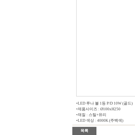
•LED 루나 볼 1등 P/D 10W (골드)
•제품사이즈 : Ø100xH250
•재질 : 스틸+유리
•LED 색상 : 4000K (주백색)
목록