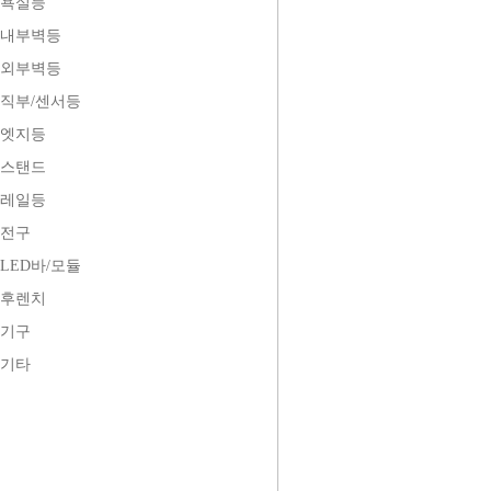
욕실등
내부벽등
외부벽등
직부/센서등
엣지등
스탠드
레일등
전구
LED바/모듈
후렌치
기구
기타