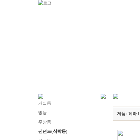
거실등
방등
제품 : 헤라 1
주방등
팬던트(식탁등)