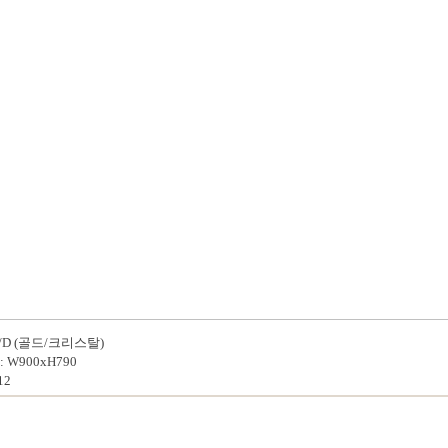
P/D (골드/크리스탈)
 W900xH790
12