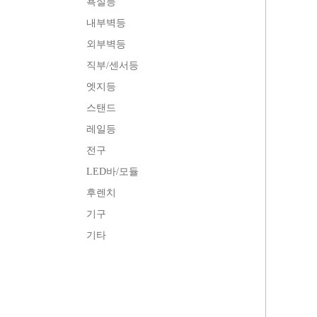
욕실등
내부벽등
외부벽등
직부/센서등
엣지등
스탠드
레일등
전구
LED바/모듈
후렌치
기구
기타