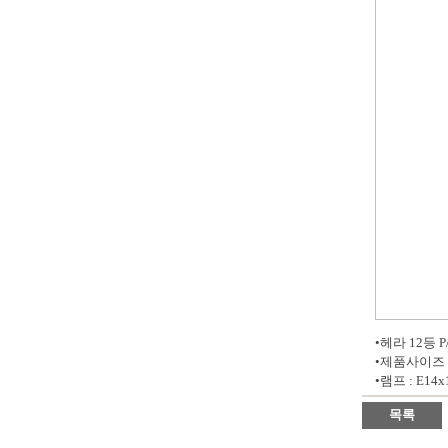
•헤라 12등 
•제품사이즈 :
•램프 : E14x
목록