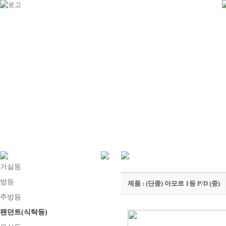
거실등
방등
제품 : (단종) 아모르 1등 P/D (중)
주방등
팬던트(식탁등)