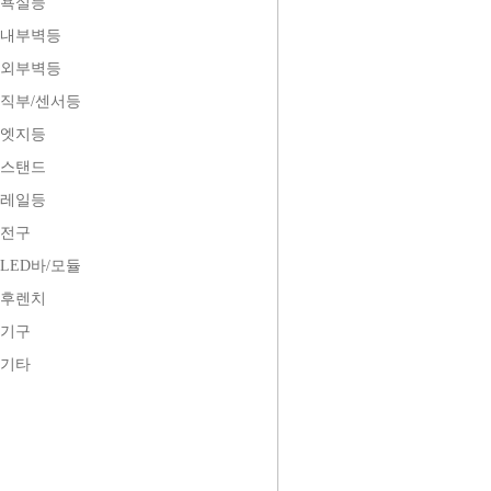
욕실등
내부벽등
외부벽등
직부/센서등
엣지등
스탠드
레일등
전구
LED바/모듈
후렌치
기구
기타