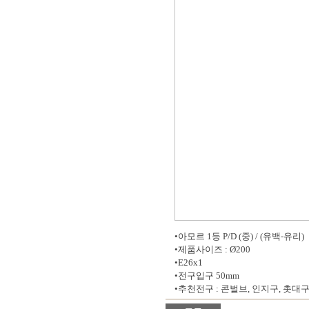
•아모르 1등 P/D (중) / (유백-유리)
•제품사이즈 : Ø200
•E26x1
•전구입구 50mm
•추천전구 : 콘벌브, 인지구, 촛대